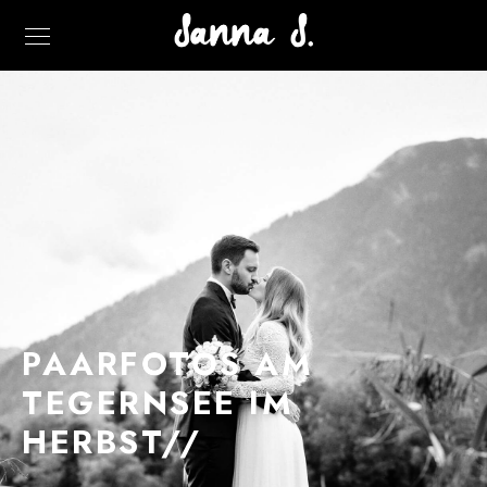
PAARFOTOS AM
TEGERNSEE IM
HERBST//